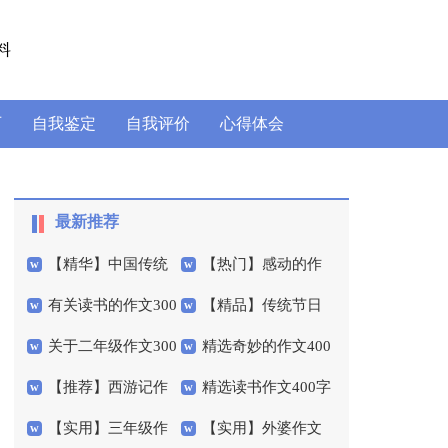
料
历
自我鉴定
自我评价
心得体会
最新推荐
【精华】中国传统
【热门】感动的作
有关读书的作文300
【精品】传统节日
节日作文300字四篇
文400字四篇
关于二年级作文300
精选奇妙的作文400
字集合六篇
元宵作文300字三篇
【推荐】西游记作
精选读书作文400字
字汇总8篇
字四篇
【实用】三年级作
【实用】外婆作文
文300字汇总八篇
汇编8篇