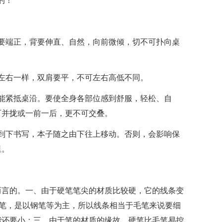
的！
要端正，背要伸直、自然，向前微倾，切不可扑向桌
左右一样，双肩要平，不可左右高低不同。
能紧抵桌沿。要使全身各部位感到舒服，轻松、自
可并拢或一前一后，更不可交叠。
到下书写，本子随之由下往上移动。否则，会影响保
里。
而言的。一、由于硬笔笔尖的材质比较硬，它的线条变
硬笔，是以钢笔等为主，所以线条相当于毛笔来说要细
楷还要小；三、由于笔的材质的缘故，硬笔比毛笔易控