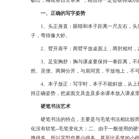
砺出，梅花香自苦寒来”，相信你一定会取得成功
一、正确的写字姿势
1、头正身直：眼睛和本子距离一尺左右，头
子，弯得像大虾。
2、臂开肩平：两臂平放桌面上，两肘相对，
3、足安胸舒：胸与课桌要保持一拳距离，不
然、灵便。两脚分开，与肩同宽，平放地上，不
4、本子放正：写字时，本子不能斜放，从上
持正确姿势，把桌面文具盒及多余课本放入课桌
硬笔书法艺术
硬笔书法的特点，主要是与毛笔书法相比较
化没有软笔--毛笔变化大；二、由于一般使用的
微得多，所以字型也要小得多，甚至比毛笔的小