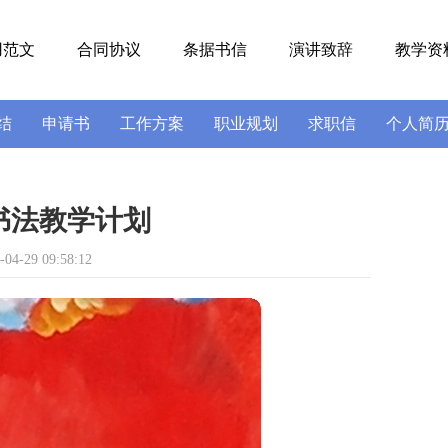
用范文
合同协议
条据书信
演讲致辞
教学资
结
申请书
工作方案
职业规划
求职信
个人简
号
导游词
实习报告
述职报告
书法教学计划
4-29 09:58:12