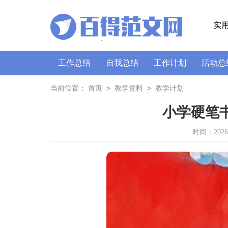
实
工作总结
自我总结
工作计划
活动总
策划书
讲话稿
广播稿
通讯稿
口
>
>
当前位置：
首页
教学资料
教学计划
小学硬笔
时间：2026-0