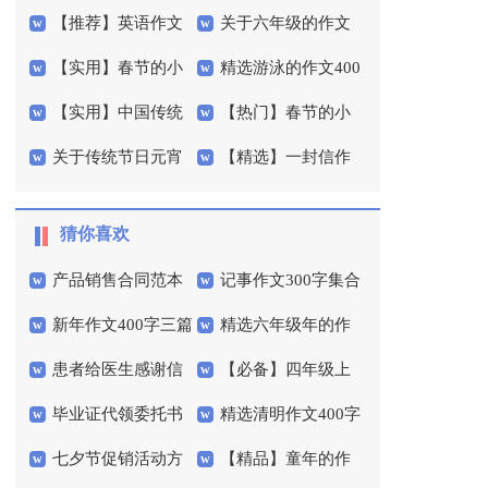
【推荐】英语作文
关于六年级的作文
文300字锦集5篇
300字合集6篇
【实用】春节的小
精选游泳的作文400
600字合集十篇
300字合集六篇
【实用】中国传统
【热门】春节的小
学作文汇编六篇
字3篇
关于传统节日元宵
【精选】一封信作
节日作文300字3篇
学作文400字3篇
作文300字三篇
文300字7篇
猜你喜欢
产品销售合同范本
记事作文300字集合
新年作文400字三篇
精选六年级年的作
通用15篇
10篇
患者给医生感谢信
【必备】四年级上
文300字锦集7篇
毕业证代领委托书
精选清明作文400字
册语文教学计划三篇
七夕节促销活动方
【精品】童年的作
15篇
锦集9篇