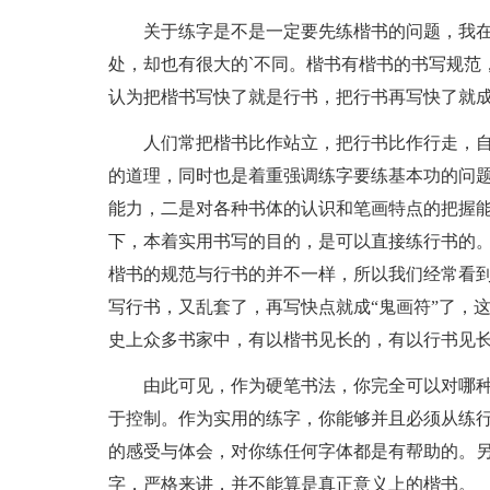
关于练字是不是一定要先练楷书的问题，我
处，却也有很大的`不同。楷书有楷书的书写规范
认为把楷书写快了就是行书，把行书再写快了就
人们常把楷书比作站立，把行书比作行走，
的道理，同时也是着重强调练字要练基本功的问
能力，二是对各种书体的认识和笔画特点的把握
下，本着实用书写的目的，是可以直接练行书的
楷书的规范与行书的并不一样，所以我们经常看
写行书，又乱套了，再写快点就成“鬼画符”了，
史上众多书家中，有以楷书见长的，有以行书见
由此可见，作为硬笔书法，你完全可以对哪
于控制。作为实用的练字，你能够并且必须从练
的感受与体会，对你练任何字体都是有帮助的。
字，严格来讲，并不能算是真正意义上的楷书。