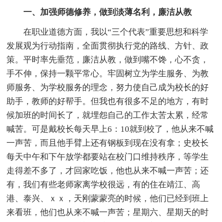
一、加强师德修养，做到淡薄名利，廉洁从教
在职业道德方面，我以“三个代表”重要思想和科学
发展观为行动指南，全面贯彻执行党的路线、方针、政
策。平时率先垂范，廉洁从教，做到嘴不馋，心不贪，
手不伸，保持一颗平常心。牢固树立为学生服务、为教
师服务、为学校服务的理念，努力使自己成为校长的好
助手，教师的好帮手。但我也有很多不足的地方，有时
候加班的时间长了，就埋怨自己的工作太苦太累，经常
喊苦。可是戴校长每天早上6：10就到校了，他从来不喊
一声苦，而且他手臂上还有钢板到现在没有拿；史校长
每天中午和下午放学都要站在校门口维持秩序，等学生
走得差不多了，才回家吃饭，他也从来不喊一声苦；还
有，我们有些老师家离学校很远，有的住在靖江、高
港、泰兴、ｘｘ，天刚蒙蒙亮的时候，他们已经到班上
来看班，他们也从来不喊一声苦；星期六、星期天的时