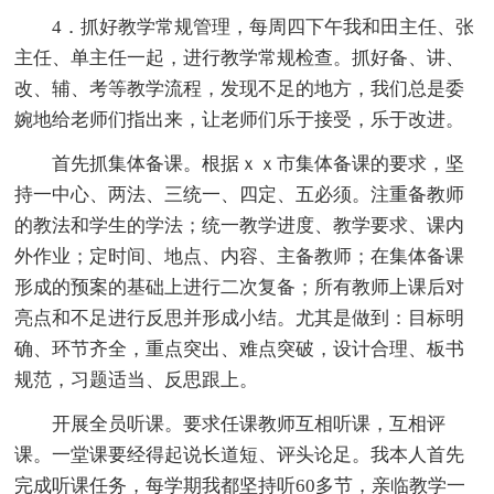
4．抓好教学常规管理，每周四下午我和田主任、张
主任、单主任一起，进行教学常规检查。抓好备、讲、
改、辅、考等教学流程，发现不足的地方，我们总是委
婉地给老师们指出来，让老师们乐于接受，乐于改进。
首先抓集体备课。根据ｘｘ市集体备课的要求，坚
持一中心、两法、三统一、四定、五必须。注重备教师
的教法和学生的学法；统一教学进度、教学要求、课内
外作业；定时间、地点、内容、主备教师；在集体备课
形成的预案的基础上进行二次复备；所有教师上课后对
亮点和不足进行反思并形成小结。尤其是做到：目标明
确、环节齐全，重点突出、难点突破，设计合理、板书
规范，习题适当、反思跟上。
开展全员听课。要求任课教师互相听课，互相评
课。一堂课要经得起说长道短、评头论足。我本人首先
完成听课任务，每学期我都坚持听60多节，亲临教学一