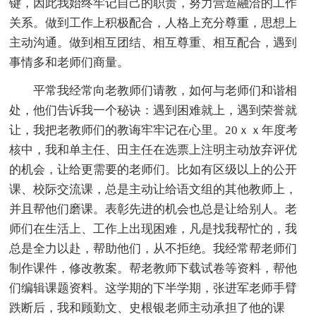
键，因此我始终牢记自己的职责，努力营造融洽的工作
关系。做到工作上积极配合，人格上充分尊重，思想上
主动沟通。做到相互团结、相互尊重、相互配合，遇到
事情多和老师们商量。
平常我经常向老教师们请教，如何与老师们和谐相
处，他们告诉我一个秘诀：遇到困难就上，遇到荣誉就
让，我把老教师们的教诲牢牢记在心里。20ｘｘ年度考
核中，我和单主任、田主任在选票上注明主动放弃评优
的机会，让给更需要的老师们。比如有区级以上的公开
课、校际交流课，总是主动让给语文组的其他教师上，
并且帮他们磨课。表彰先进的机会也总是让给别人。老
师们在生活上、工作上出现困难，凡是找我帮忙的，我
总是全力以赴，帮助他们，从不拒绝。我经常帮老师们
制作课件，修改教案。帮老教师下载试卷等资料，帮他
们编辑课题资料。这学期的下半学期，张进军老师手臂
跌断后，我和顾勤文、史根银老师主动承担了他的课