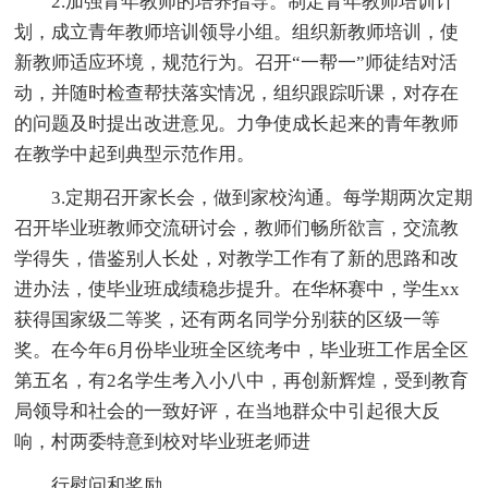
2.加强青年教师的培养指导。制定青年教师培训计
划，成立青年教师培训领导小组。组织新教师培训，使
新教师适应环境，规范行为。召开“一帮一”师徒结对活
动，并随时检查帮扶落实情况，组织跟踪听课，对存在
的问题及时提出改进意见。力争使成长起来的青年教师
在教学中起到典型示范作用。
3.定期召开家长会，做到家校沟通。每学期两次定期
召开毕业班教师交流研讨会，教师们畅所欲言，交流教
学得失，借鉴别人长处，对教学工作有了新的思路和改
进办法，使毕业班成绩稳步提升。在华杯赛中，学生xx
获得国家级二等奖，还有两名同学分别获的区级一等
奖。在今年6月份毕业班全区统考中，毕业班工作居全区
第五名，有2名学生考入小八中，再创新辉煌，受到教育
局领导和社会的一致好评，在当地群众中引起很大反
响，村两委特意到校对毕业班老师进
行慰问和奖励。