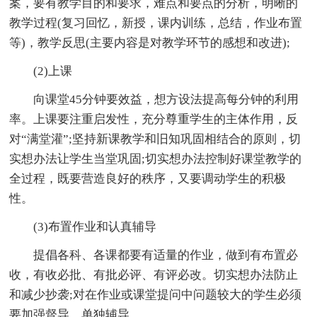
案，要有教学目的和要求，难点和要点的分析，明晰的
教学过程(复习回忆，新授，课内训练，总结，作业布置
等)，教学反思(主要内容是对教学环节的感想和改进);
(2)上课
向课堂45分钟要效益，想方设法提高每分钟的利用
率。上课要注重启发性，充分尊重学生的主体作用，反
对“满堂灌”;坚持新课教学和旧知巩固相结合的原则，切
实想办法让学生当堂巩固;切实想办法控制好课堂教学的
全过程，既要营造良好的秩序，又要调动学生的积极
性。
(3)布置作业和认真辅导
提倡各科、各课都要有适量的作业，做到有布置必
收，有收必批、有批必评、有评必改。切实想办法防止
和减少抄袭;对在作业或课堂提问中问题较大的学生必须
要加强督导，单独辅导。