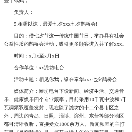
叠千纸鹤，
负责人：
5.相濡以沫，最爱七夕xxx七夕鹊桥会!
目的：借七夕节这一传统中国节日，举办具有社会
公益性质的鹊桥会活动，吸引更多顾客进入并了解xxx。
时间：x月x至x月x日
合作单位：xx潍坊电台
活动主题：相见你我，缘在泰华xxx七夕鹊桥会
媒体简介：潍坊电台下设新闻、经济生活、交通音
乐、健康娱乐四个专业频率，目前采用10千瓦中波和5千
瓦调频双覆盖发射，现在除了潍坊的十二个县市区之
外，周边的青岛、日照、淄博、滨州、东营等部分地区
都可清晰收听，直接受众1000余万人。新闻频率的主打