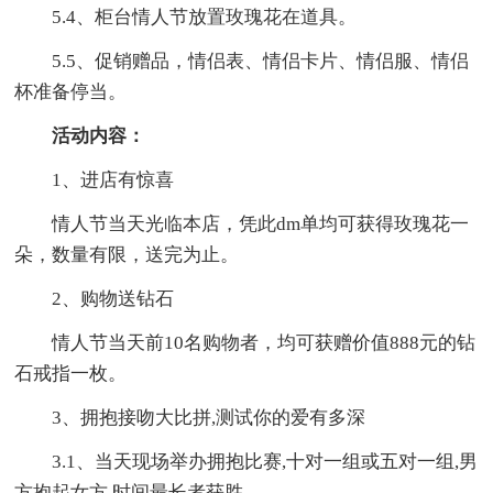
5.4、柜台情人节放置玫瑰花在道具。
5.5、促销赠品，情侣表、情侣卡片、情侣服、情侣
杯准备停当。
活动内容：
1、进店有惊喜
情人节当天光临本店，凭此dm单均可获得玫瑰花一
朵，数量有限，送完为止。
2、购物送钻石
情人节当天前10名购物者，均可获赠价值888元的钻
石戒指一枚。
3、拥抱接吻大比拼,测试你的爱有多深
3.1、当天现场举办拥抱比赛,十对一组或五对一组,男
方抱起女方,时间最长者获胜。