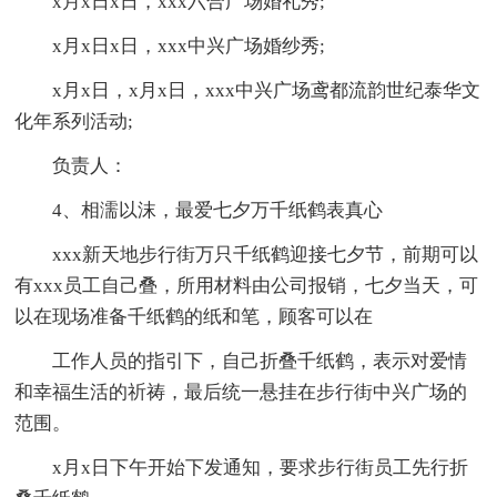
x月x日x日，xxx六合广场婚礼秀;
x月x日x日，xxx中兴广场婚纱秀;
x月x日，x月x日，xxx中兴广场鸢都流韵世纪泰华文
化年系列活动;
负责人：
4、相濡以沫，最爱七夕万千纸鹤表真心
xxx新天地步行街万只千纸鹤迎接七夕节，前期可以
有xxx员工自己叠，所用材料由公司报销，七夕当天，可
以在现场准备千纸鹤的纸和笔，顾客可以在
工作人员的指引下，自己折叠千纸鹤，表示对爱情
和幸福生活的祈祷，最后统一悬挂在步行街中兴广场的
范围。
x月x日下午开始下发通知，要求步行街员工先行折