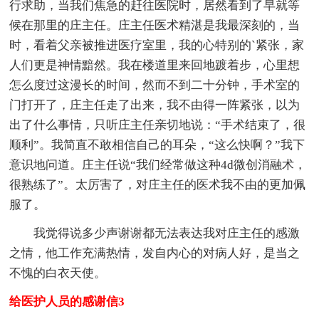
行求助，当我们焦急的赶往医院时，居然看到了早就等
候在那里的庄主任。庄主任医术精湛是我最深刻的，当
时，看着父亲被推进医疗室里，我的心特别的`紧张，家
人们更是神情黯然。我在楼道里来回地踱着步，心里想
怎么度过这漫长的时间，然而不到二十分钟，手术室的
门打开了，庄主任走了出来，我不由得一阵紧张，以为
出了什么事情，只听庄主任亲切地说：“手术结束了，很
顺利”。我简直不敢相信自己的耳朵，“这么快啊？”我下
意识地问道。庄主任说“我们经常做这种4d微创消融术，
很熟练了”。太厉害了，对庄主任的医术我不由的更加佩
服了。
我觉得说多少声谢谢都无法表达我对庄主任的感激
之情，他工作充满热情，发自内心的对病人好，是当之
不愧的白衣天使。
给医护人员的感谢信3