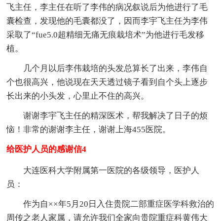
飞主任，李主任在听了李伟的病况叙说后为他进行了毛
囊检查，发现他的毛囊都没了，因而李宇飞主任为李伟
采取了“fue5.0超精细无痛无痕栽培术”为他进行毛发移
植。
几个月以后李伟栽培的头发总算长了出来，李伟自
个也很高兴，他说现在天天透过镜子看到自个头上逐步
长出来的小头发，心里止不住的高兴。
谢谢李宇飞主任的精深医术，帮我解决了日子的烦
恼！非常的谢谢李主任，谢谢上海455医院。
给医护人员的感谢信4
大连医科大学附属第一医院的各级领导，医护人
员：
作为自××年5月20日入住贵院二部重症医学科救治的
周传之老人家属，请允许我们全家向贵院重症科黄伟大