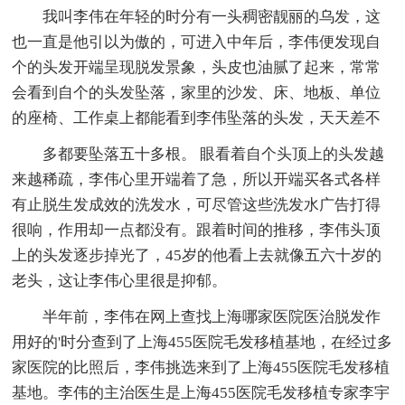
我叫李伟在年轻的时分有一头稠密靓丽的乌发，这
也一直是他引以为傲的，可进入中年后，李伟便发现自
个的头发开端呈现脱发景象，头皮也油腻了起来，常常
会看到自个的头发坠落，家里的沙发、床、地板、单位
的座椅、工作桌上都能看到李伟坠落的头发，天天差不
多都要坠落五十多根。 眼看着自个头顶上的头发越
来越稀疏，李伟心里开端着了急，所以开端买各式各样
有止脱生发成效的洗发水，可尽管这些洗发水广告打得
很响，作用却一点都没有。跟着时间的推移，李伟头顶
上的头发逐步掉光了，45岁的他看上去就像五六十岁的
老头，这让李伟心里很是抑郁。
半年前，李伟在网上查找上海哪家医院医治脱发作
用好的'时分查到了上海455医院毛发移植基地，在经过多
家医院的比照后，李伟挑选来到了上海455医院毛发移植
基地。李伟的主治医生是上海455医院毛发移植专家李宇