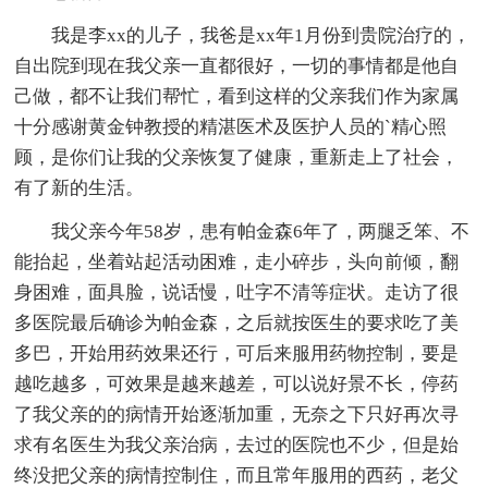
我是李xx的儿子，我爸是xx年1月份到贵院治疗的，
自出院到现在我父亲一直都很好，一切的事情都是他自
己做，都不让我们帮忙，看到这样的父亲我们作为家属
十分感谢黄金钟教授的精湛医术及医护人员的`精心照
顾，是你们让我的父亲恢复了健康，重新走上了社会，
有了新的生活。
我父亲今年58岁，患有帕金森6年了，两腿乏笨、不
能抬起，坐着站起活动困难，走小碎步，头向前倾，翻
身困难，面具脸，说话慢，吐字不清等症状。走访了很
多医院最后确诊为帕金森，之后就按医生的要求吃了美
多巴，开始用药效果还行，可后来服用药物控制，要是
越吃越多，可效果是越来越差，可以说好景不长，停药
了我父亲的的病情开始逐渐加重，无奈之下只好再次寻
求有名医生为我父亲治病，去过的医院也不少，但是始
终没把父亲的病情控制住，而且常年服用的西药，老父