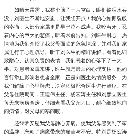
如晴天霹雳，我整个脑子一片空白，眼框被泪水吞
没，刘医生不断地安慰，让我想开点！我的心如撕裂般
的疼痛，大部分家属更是早已泣不成声。我咬着牙，忍
着内心的巨大的悲痛，听着术前告知。刘医生耐心、热
情地为我们介绍了我父母面临的危急情况，并对我们家
属进行了心理疏导。听了刘医生的精辟讲解，看着他细
致耐心、认真负责的表情，我们悬着的心落下了一大
半。对患者家属来讲，医生就是最后的心理支柱，他的
言行举止影响着患者全家，正是刘医生热情的服务，为
我们解除了心里顾虑，决定积极配合医生进行治疗。在
父母住院期间，王建伟主任、杨宏涛主任和刘彦立医生
每天来病房查房，仔细查看我父亲刀口，耐心细致地询
问病情，对父母问寒问暖，
还经常安慰我父母静心养病。使我父母感受到了家
的温馨，忘却了病魔带来的痛苦与不安。特别是杨宏涛