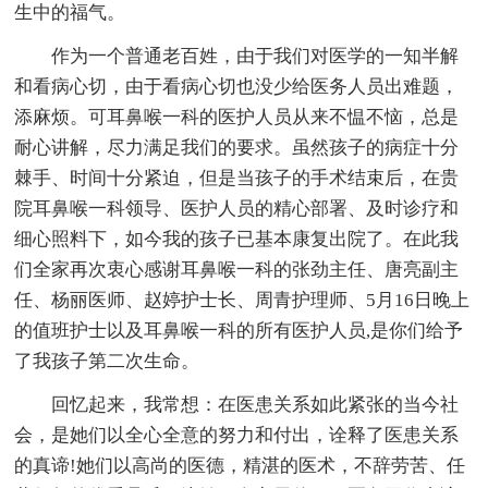
生中的福气。
作为一个普通老百姓，由于我们对医学的一知半解
和看病心切，由于看病心切也没少给医务人员出难题，
添麻烦。可耳鼻喉一科的医护人员从来不愠不恼，总是
耐心讲解，尽力满足我们的要求。虽然孩子的病症十分
棘手、时间十分紧迫，但是当孩子的手术结束后，在贵
院耳鼻喉一科领导、医护人员的精心部署、及时诊疗和
细心照料下，如今我的孩子已基本康复出院了。在此我
们全家再次衷心感谢耳鼻喉一科的张劲主任、唐亮副主
任、杨丽医师、赵婷护士长、周青护理师、5月16日晚上
的值班护士以及耳鼻喉一科的所有医护人员,是你们给予
了我孩子第二次生命。
回忆起来，我常想：在医患关系如此紧张的当今社
会，是她们以全心全意的努力和付出，诠释了医患关系
的真谛!她们以高尚的医德，精湛的医术，不辞劳苦、任