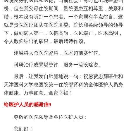
医院良好的医风和医德。当前社会上有时也出现医患纠
纷，但在我父母住院期间，贵院医患互相尊重，关系和
谐，根本没有听到一个患者、一个家属有半点怨言。这
就是贵院医疗团队在医院党委、院长和各级领导的领导
下，做到病人第一，医德高尚，医风端正，医术高明，
令人敬仰结出的硕果，最后赠诗作颂。
津城科大总医院肾科，医术超前赛华佗。
科研治疗成果堪赞许，服务一流没啥说。
最后，让我发自肺腑地说一句：祝愿贾忠辉医生和
天津医科大学总医院第一住院部肾科的全体医护人员身
体健康、万事如意、全家幸福！
给医护人员的感谢信9
尊敬的医院领导及各位医护人员：
您们好！