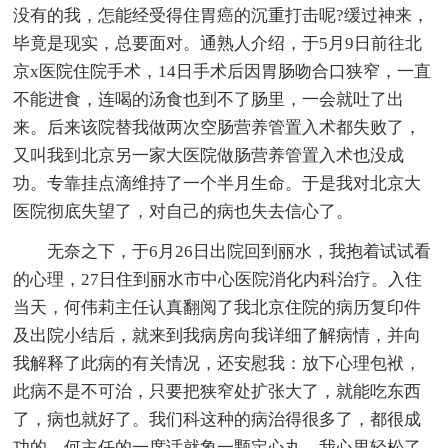
没有的我，怎能经受得住胃癌的沉重打击呢?缓过神来，
毕竟是现实，总要面对。通熟人介绍，于5月9日前往北
京x医院住院手术，14日手术后因胃肠吻合口狭窄，一直
不能进食，连喝的汤食也到不了肠里，一会就吐了出
来。后来该院替我做两次空肠营养管置入术都失败了，
又叫我到北京另一家大医院做肠营养管置入术也没成
功。专靠挂点滴维持了一个半月生命。于是我对北京大
医院彻底失望了，对自己的病也失去信心了。
无奈之下，于6月26日出院回到丽水，我抱着试试看
的心理，27日住到丽水市中心医院消化内科治疗。入住
当天，何伟莉主任认真翻阅了我北京住院的病历复印件
及出院小结后，就来到我病房向我详细了解病情，并向
我解释了此病的有关情况，还安慰我：放下心理包袱，
此病不是不可治，只要把狭窄处扩张大了，就能吃东西
了，病也就好了。我们科这种的病治得很多了，都很成
功的。何主任的一席话就象一颗定心丸，我心里轻松了