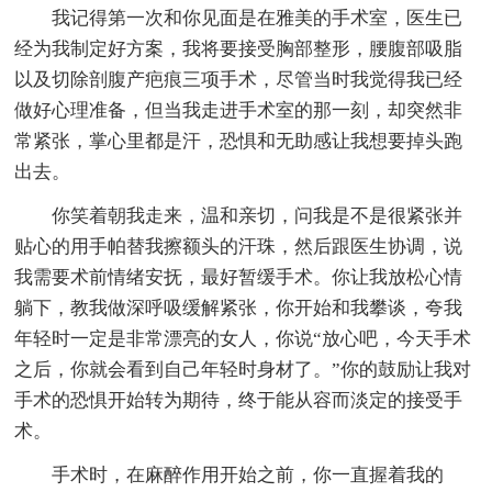
我记得第一次和你见面是在雅美的手术室，医生已
经为我制定好方案，我将要接受胸部整形，腰腹部吸脂
以及切除剖腹产疤痕三项手术，尽管当时我觉得我已经
做好心理准备，但当我走进手术室的那一刻，却突然非
常紧张，掌心里都是汗，恐惧和无助感让我想要掉头跑
出去。
你笑着朝我走来，温和亲切，问我是不是很紧张并
贴心的用手帕替我擦额头的汗珠，然后跟医生协调，说
我需要术前情绪安抚，最好暂缓手术。你让我放松心情
躺下，教我做深呼吸缓解紧张，你开始和我攀谈，夸我
年轻时一定是非常漂亮的女人，你说“放心吧，今天手术
之后，你就会看到自己年轻时身材了。”你的鼓励让我对
手术的恐惧开始转为期待，终于能从容而淡定的接受手
术。
手术时，在麻醉作用开始之前，你一直握着我的