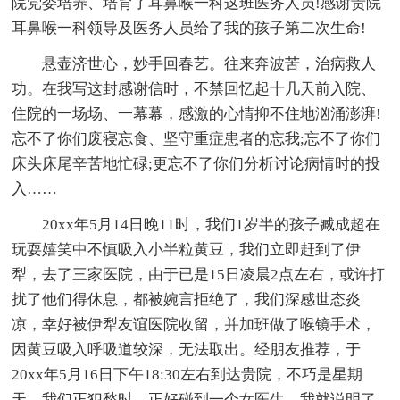
院党委培养、培育了耳鼻喉一科这班医务人员!感谢贵院
耳鼻喉一科领导及医务人员给了我的孩子第二次生命!
悬壶济世心，妙手回春艺。往来奔波苦，治病救人
功。在我写这封感谢信时，不禁回忆起十几天前入院、
住院的一场场、一幕幕，感激的心情抑不住地汹涌澎湃!
忘不了你们废寝忘食、坚守重症患者的忘我;忘不了你们
床头床尾辛苦地忙碌;更忘不了你们分析讨论病情时的投
入……
20xx年5月14日晚11时，我们1岁半的孩子臧成超在
玩耍嬉笑中不慎吸入小半粒黄豆，我们立即赶到了伊
犁，去了三家医院，由于已是15日凌晨2点左右，或许打
扰了他们得休息，都被婉言拒绝了，我们深感世态炎
凉，幸好被伊犁友谊医院收留，并加班做了喉镜手术，
因黄豆吸入呼吸道较深，无法取出。经朋友推荐，于
20xx年5月16日下午18:30左右到达贵院，不巧是星期
天，我们正犯愁时，正好碰到一个女医生，我就说明了