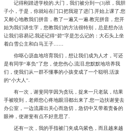
记得刚踏进学校的.大门，我们被分到一(3)班，我胆
子小，于是，你就站在门口把我迎了进门.开始上课了.您
又耐心地教我们拼音，教了一遍又一遍.教完拼音，您开
始为我们讲生字，您教我们的方法很特别，总是想办法
让我们容易记.我还记得“碧”字是怎么记的：大石头上坐
着白雪公主和白马王子……
你呕心沥血地培育我们，想让我们成为人才，可还
是有同学“辜负”了您，使您伤心.流泪.您默默地培养我
们，使我们从一群不懂事的小孩变成了一个聪明.活泼
的“小大人”.
有一次，谢斐同学因为贪玩，捉来一只老鼠，结果
手被咬到，老师您心疼地眼泪都出来了.您一边扶谢斐去
办公室，一边流露出关心而急切，急切中又带着责备的
眼神，使谢斐有点不好意思了.
还有一次，我的手指被门夹成乌紫色，而且越来越