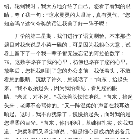
绍。轮到我时，我大方地介绍了自己。您看了看我的眼
睛，夸了我一句：“这水灵灵的大眼睛，真有灵气。”您
知道吗？这句夸奖的话让我美了好一阵子呢！
开学的第二星期，我们进行了语文测验。本来那些
题目对我来说是小菜一碟的，可是因为我粗心大意，试
卷上留下了一个我一辈子都无法忘记的阿拉伯数字：
79。这数字烙在了我的心里，彷佛也烙在了您的心里。
放学后，您把我叫到了您的办公桌前。我低着头，不敢
看您的眼睛。沉默了许久，您说话了：“向东，抬起头
来。”我不敢抬起头，因为我怕看见，看见您的眼
睛。“老师，对不起。”我低着头怯怯地说。“向东，抬起
头来，老师不会骂你的。”又一阵温柔的`声音在我耳边
响起。这时，我不再犹豫了，慢慢抬起头，面对我的是
您温柔的目光。“向东，你很聪明，基础很扎实，这我知
道。”您柔和而又坚定地说，“但是细心是成功的必备元