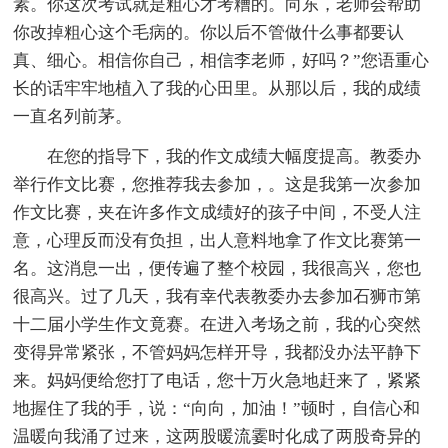
素。你这次考试就是粗心才考糟的。向东，老师会帮助
你改掉粗心这个毛病的。你以后不管做什么事都要认
真、细心。相信你自己，相信李老师，好吗？”您语重心
长的话牢牢地植入了我的心田里。从那以后，我的成绩
一直名列前茅。
在您的指导下，我的作文成绩大幅度提高。教委办
举行作文比赛，您推荐我去参加，。这是我第一次参加
作文比赛，夹在许多作文成绩好的孩子中间，不受人注
意，心理反而没有负担，出人意料地拿了作文比赛第一
名。这消息一出，便传遍了整个校园，我很高兴，您也
很高兴。过了几天，我有幸代表教委办去参加石狮市第
十二届小学生作文竟赛。在进入考场之前，我的心突然
变得异常紧张，不管妈妈怎样开导，我都没办法平静下
来。妈妈便给您打了电话，您十万火急地赶来了，紧紧
地握住了我的手，说：“向向，加油！”顿时，自信心和
温暖向我涌了过来，这两股暖流霎时化成了两股奇异的