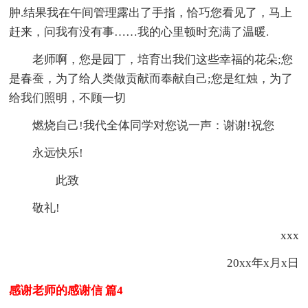
肿.结果我在午间管理露出了手指，恰巧您看见了，马上
赶来，问我有没有事……我的心里顿时充满了温暖.
老师啊，您是园丁，培育出我们这些幸福的花朵;您
是春蚕，为了给人类做贡献而奉献自己;您是红烛，为了
给我们照明，不顾一切
燃烧自己!我代全体同学对您说一声：谢谢!祝您
永远快乐!
此致
敬礼!
xxx
20xx年x月x日
感谢老师的感谢信 篇4