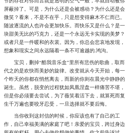
节的存在对你而言就是透明的空气一般，早就自动被你
屏蔽掉了。可是，为什么还是会被感动？为什么还是会
微笑？看来，不是不在乎，只是想变得麻木不仁而已。
随波逐流的人也许会更加快乐。而快乐又是什么？是一
块甜美无比的巧克力，还是一个永远无卡实现的美梦？
或者只是一件暖和的衣裳。因为，你总会悲哀地发现，
想象和现实之间永远隔着一条不可逾越的.鸿沟。
宝贝，删掉“酷我音乐盒”里所有悲伤的歌曲，取而
代之的是欢快而美妙的旋律。改变就从今天开始，每一
个昨天的你都在悄然离去，而新的你则在晨光中静静的
诞生。虽然，脱变的过程犹如凤凰涅盘一样痛苦不堪，
但是你必须要去尝试，为了薇笑着活下去，就算死而复
生千万遍也要咬牙忍受，一旦选择就不要后悔。
当你收到这封信的时候，你应该也有了自己的工
作，自己幸福美满的家庭了吧！亲爱的宝贝，跨过身边
所有的栏杆，用心去做你想做的事情。你之前告诉过