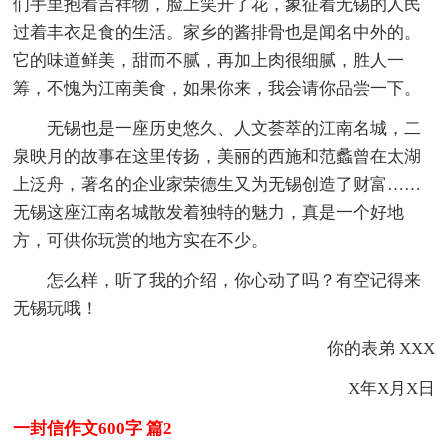
们手里抱着吉祥物，脸上笑开了花，象征着无锡的人民
过着丰衣足食的生活。家乡的酱排骨也是闻名中外的。
它的味道鲜美，甜而不腻，再加上肉很细腻，胜人一
筹，不愧为江南美食，如果你来，我会请你品尝一下。
无锡也是一座历史悠久、人文荟萃的江南名城，二
泉映月的故事在这里传扬，美丽的西施和范蠡曾在太湖
上泛舟，著名的企业家荣德生又为无锡创造了财富……
无锡这座江南名城散发着独特的魅力，真是一个好地
方，可供你玩赏的地方实在不少。
怎么样，听了我的介绍，你心动了吗？有空记得来
无锡玩哦！
你的表弟 XXX
X年X月X日
一封信作文600字 篇2