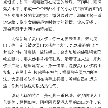
点银光，如同一颗颗撒落在湖面的珍珠。下雨时，雨滴
落入水中，形成一个个凹凸不平的小水坑 “滴答滴答”的
声音奏着美妙的太湖赞歌。微风吹过时，湖面漾起一道
道波纹，像少女翩翩起舞时舞动的裙摆。你来无锡，一
定会陶醉于太湖水如诗如画。
无锡新建了灵山大佛，你一定要来看看。来到灵
山，你一定会被这灵山大佛的.“大”，九龙灌浴的“奇”，
梵宫的“特”所震撼。放眼望去，金光灿灿的佛雕铜像已
屹立眼前，那大佛非常雄伟壮观。沿着菩提大道，来到
佛手广场，这里建有天下第一佛掌，是按灵山大佛右手
复制，在灵山有“摸佛手有福气，摸佛脚有灵气”的说
法。大家排着队争相在佛手上抚摸，希望自己好运连
连，你到时候也可以沾沾仙气。
说到无锡的特产，是别具一番风味。家乡的泥人工
艺完美，栩栩如生。阿福阿喜是泥人里的杰出之作，它