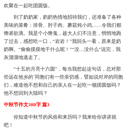
欢聚在一起吃团圆饭。
到了奶奶家，奶奶热情地招待我们，还准备了各种
美味的菜肴：排骨、肘子肉、蘑菇炖小鸡……令我们都
馋涎欲滴。我是个小馋鬼，趁大人们不注意，悄悄地跑
了过去，感想吃一口，“岩岩！”我回头一看，原来是奶
奶啊。“偷偷摸摸地干什么呢！”“没…没什么”说完，我
灰溜溜地逃走了。
“十五的月亮十六圆”，每当我想起这句话，总对那
些远在他乡的`同胞们有一些亲切感，譬如说对岸的同胞
们，难道他不想和自己的亲人在一起吃一顿团圆饭吗？
他不想回到大陆吗？
中秋节作文300字 篇3
你知道中秋节的风俗和来历吗？我来给你讲讲就
吧！