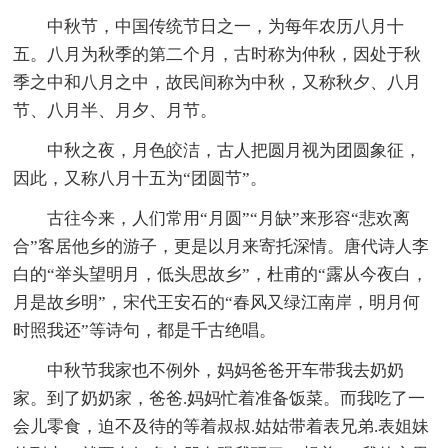
中秋节，中国传统节日之一，为每年农历八月十
五。八月为秋季的第二个月，古时称为仲秋，因处于秋
季之中和八月之中，故民间称为中秋，又称秋夕、八月
节、八月半、月夕、月节。
中秋之夜，月色皎洁，古人把圆月视为团圆象征，
因此，又称八月十五为“团圆节”。
古往今来，人们常用“月圆”“月缺”来形容“悲欢离
合”客居他乡的游子，更是以月来寄托深情。唐代诗人李
白的“举头望明月，低头思故乡”，杜甫的“露从今夜白，
月是故乡明”，宋代王安石的“春风又绿江南岸，明月何
时照我还”等诗句，都是千古绝唱。
中秋节我家也不例外，妈妈爸爸开车带我去奶奶
家。到了奶奶家，爸爸.妈妈忙着准备饭菜。而我吃了一
会儿零食，迫不及待的等着叔叔.姑姑带着表兄弟.表姐妹