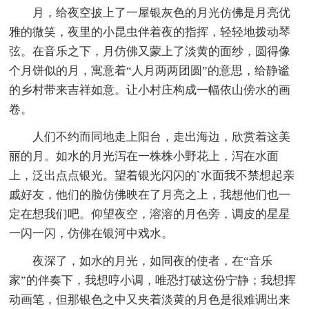
月，给夜空披上了一屋银灰色的月光仿佛是月亮优
雅的微笑，夜里的小昆虫伴着夜的指挥，轻轻地拨动琴
弦。在音乐之下，月仿佛又蒙上了淡黄的面纱，圆得像
个月饼似的月，寓意着“人月两两团圆”的意思，给静谧
的乡村带来吉祥如意。让小村庄构成一幅依山傍水的画
卷。
人们不约而同地走上阳台，走出海边，欣赏着这美
丽的月。如水的月光泻在一株株小野花上，泻在水面
上，泛出点点银光。望着银光闪闪的`水面我不禁想起亲
戚好友，他们的脸仿佛映在了月亮之上，我想他们也一
定在想我们吧。仰望夜空，溶溶的月色旁，调皮的星星
一闪一闪，仿佛在银河中戏水。
夜深了，如水的月光，如同夜的使者，在“音乐
家”的伴奏下，我想哼小调，唯恐打破这份宁静；我想挥
动画笔，但那银色之中又夹着淡黄的月色是很难调出来