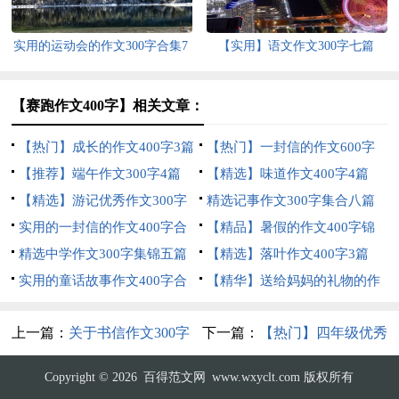
实用的运动会的作文300字合集7
【实用】语文作文300字七篇
篇
【赛跑作文400字】相关文章：
【热门】成长的作文400字3篇
【热门】一封信的作文600字
【推荐】端午作文300字4篇
四篇
【精选】味道作文400字4篇
【精选】游记优秀作文300字
精选记事作文300字集合八篇
四篇
实用的一封信的作文400字合
【精品】暑假的作文400字锦
集7篇
精选中学作文300字集锦五篇
集9篇
【精选】落叶作文400字3篇
实用的童话故事作文400字合
【精华】送给妈妈的礼物的作
集七篇
文300字四篇
上一篇：
关于书信作文300字
下一篇：
【热门】四年级优秀
集合六篇
作文300字集锦8篇
Copyright © 2026
百得范文网
www.wxyclt.com 版权所有