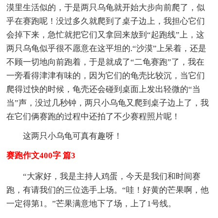
漠里生活似的，于是两只乌龟就开始大步向前爬了，似
乎在赛跑呢！没过多久就爬到了桌子边上，我担心它们
会掉下来，急忙就把它们又拿回来放到“起跑线”上，这
两只乌龟似乎很不愿意在这平坦的.“沙漠”上呆着，还是
不顾一切地向前跑着，于是就成了“二龟赛跑”了，我在
一旁看得津津有味的，因为它们的龟壳比较沉，当它们
爬得过快的时候，龟壳还会碰到桌面上发出轻微的“当
当”声，没过几秒钟，两只小乌龟又爬到桌子边上了，我
在它们俩赛跑的过程中还拍了不少赛程照片呢！
这两只小乌龟可真有趣呀！
赛跑作文400字 篇3
“大家好，我是主持人鸡蛋，今天是我们和时间赛
跑，有请我们的三位选手上场。“哇！好黄的芒果啊，他
一定得第1。”芒果满意地下了场，上了1号线。