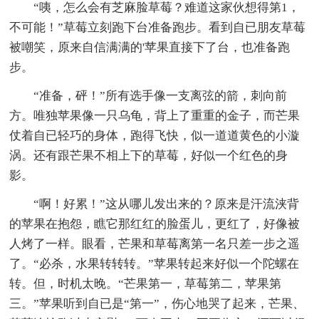
“咦，怎么会有芝麻脸草莓？难道这家伙想得第1，
不可能！”草莓立刻跑下台准备跑步。看到自已朋友草莓
被嘲笑，原来自信满满的'苹果直接下了台，也准备跑
步。
“准备，砰！”所有选手像一支离弦的箭，刺向前
方。唯独苹果像一只乌龟，背上了重重的金子，而芒果
仗着自已轻巧的身体，跑得飞快，似一道道黄色的小漩
涡。还有跟芒果不相上下的草莓，好似一个红色的身
影。
“啊！好累！”这从哪儿发出来的？原来是汗流浃背
的苹果在抱怨，瞧它那红红的脸蛋儿，更红了，好像被
人烤了一样。眼看，芒果和草莓离第一名只差一步之遥
了。“必杀，水果转转转。”苹果转起来好似一个陀螺在
转。但，时机太晚。“芒果第一，草莓第二，苹果第
三。”苹果听到自已是“第一”，伤心地哭了起来，芒果、