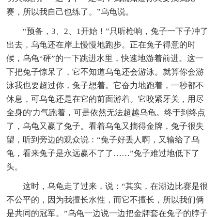
赛，所以我自己也练了。”乌龟说。
“预备，3、2、1开始！”只听枪响，兔子一下子冲了
出去，乌龟还在岸上慢慢地跑步。正在兔子得意的时
候，乌龟“砰”的一下跳进水里，快速地游着前进。这一
下把兔子惊呆了，它不知道乌龟还会游泳。就算你会游
泳我也要超过你，兔子想着。它奋力地跑着，一秒都不
休息，可乌龟还是在它的前面游着。它咬紧牙关，用尽
全身的'力气跑着，可是依然无法超越乌龟。终于到终点
了，乌龟又赢了兔子。看着乌龟又摘得金牌，兔子很失
望，听到旁边的观众说：“兔子好丢人啊，又输给了乌
龟，看来兔子是永远赢不了了……”兔子难过地低下了
头。
这时，乌龟走了过来，说：“其实，在湖边比赛是很
不公平的，因为我擅长水性，而它不擅长，所以我们俩
是共同的冠军。”乌龟一边说一边把金牌套在兔子的脖子