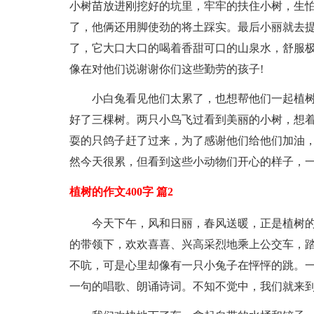
小树苗放进刚挖好的坑里，牢牢的扶住小树，生
了，他俩还用脚使劲的将土踩实。最后小丽就去提
了，它大口大口的喝着香甜可口的山泉水，舒服
像在对他们说谢谢你们这些勤劳的孩子!
小白兔看见他们太累了，也想帮他们一起植
好了三棵树。两只小鸟飞过看到美丽的小树，想
耍的只鸽子赶了过来，为了感谢他们给他们加油
然今天很累，但看到这些小动物们开心的样子，一
植树的作文400字 篇2
今天下午，风和日丽，春风送暖，正是植树
的带领下，欢欢喜喜、兴高采烈地乘上公交车，
不吭，可是心里却像有一只小兔子在怦怦的跳。
一句的唱歌、朗诵诗词。不知不觉中，我们就来