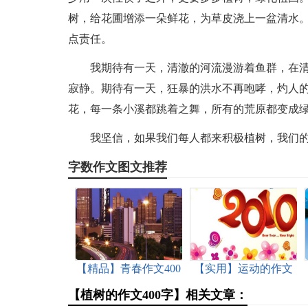
树，给花圃增添一朵鲜花，为草皮浇上一盆清水。
点责任。
我期待有一天，清澈的河流漫游着鱼群，在
寂静。期待有一天，狂暴的洪水不再咆哮，灼人
花，每一条小溪都跳着之舞，所有的荒原都变成
我坚信，如果我们每人都来积极植树，我们
字数作文图文推荐
【精品】青春作文400
【实用】运动的作文
字三篇
300字汇总7篇
【植树的作文400字】相关文章：