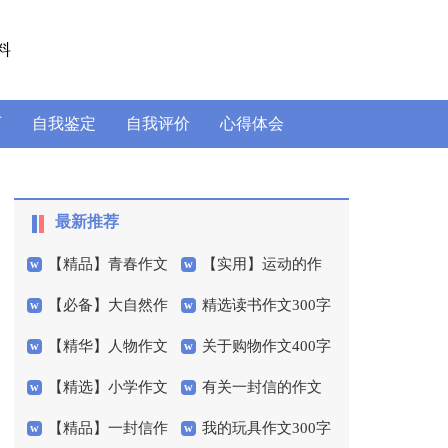
料
历
自我鉴定
自我评价
心得体会
最新推荐
【精品】青春作文
【实用】运动的作
【必备】大自然作
精选读书作文300字
400字三篇
文300字汇总7篇
【精华】人物作文
关于购物作文400字
文400字三篇
汇总8篇
【精选】小学作文
有关一封信的作文
400字4篇
锦集七篇
【精品】一封信作
我的玩具作文300字
400字锦集10篇
300字7篇