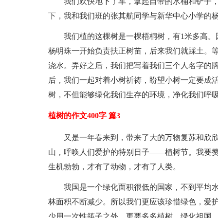
我们欢快地下了车，拿起自带的水桶和铲子，
下，我和我们班的张其航同学与新华中心小学的
我们植的这棵树是一棵梧桐树，有1米多高。
杨明珠一开始负责扶正树苗，后来我们就踩土。
浇水。弄好之后，我们把写着我们三个人名字的
后，我们一起对着小树祈祷，盼望小树一定要成
树，不但能够绿化我们生存的环境，净化我们呼
植树的作文400字 篇3
又是一年春来到，带来了大的万物复苏和欣欣
山，呼唤人们爱护的特别日子——植树节。我要
生机勃勃，才有了动物，才有了人类。
我国是一个绿化面积很低的国家，不到平均
林面积不断减少。所以我们更应该珍惜绿色，爱
少用一次性筷子之外，更要多多植树，绿化祖国