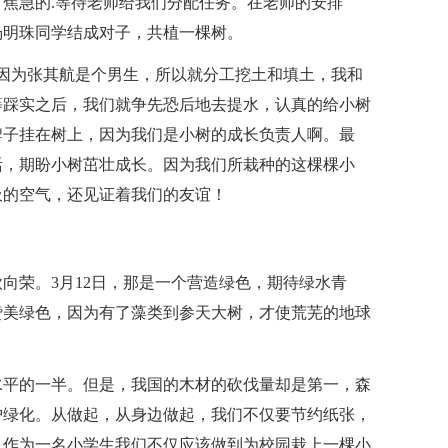
焦急的.等待老师给我们分配任务。在老师的安排
杨明珠同学结成对子，共植一棵树。
因为张其航是个男生，所以就分工挖土和填土，我和
等踩实之后，我们就争先恐后地去提水，认真的给小树
牌子挂在树上，因为我们是小树的成长负责人啊。最
活，期盼小树茁壮成长。因为我们所栽种的这棵棵小
吸的空气，还见证着我们的友谊！
向荣。3月12日，那是一个营造绿色，期待绿水青
赞美绿色，因为有了藻类到参天大树，才使荒芜的地球
水平的一半。但是，我国的木材的砍伐量却是第一，森
护绿化。从做起，从身边做起，我们不仅要节约纸张，
。作为一名小学生我们不仅应该做到为校园栽上一棵小