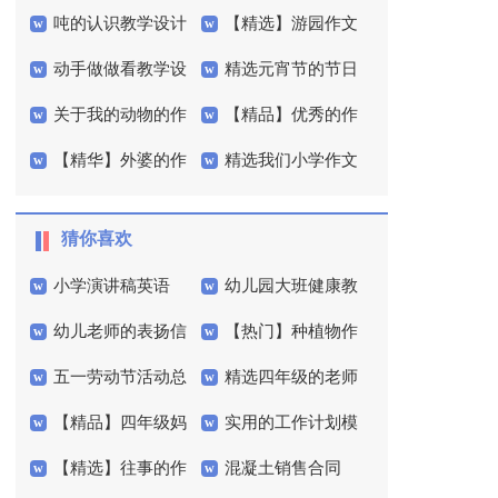
吨的认识教学设计
【精选】游园作文
文400字三篇
3篇
动手做做看教学设
精选元宵节的节日
400字4篇
关于我的动物的作
【精品】优秀的作
计
作文300字7篇
【精华】外婆的作
精选我们小学作文
文300字4篇
文400字4篇
文400字合集6篇
300字四篇
猜你喜欢
小学演讲稿英语
幼儿园大班健康教
幼儿老师的表扬信
【热门】种植物作
案合集15篇
五一劳动节活动总
精选四年级的老师
文300字3篇
【精品】四年级妈
实用的工作计划模
结
的作文300字集合9篇
【精选】往事的作
混凝土销售合同
妈作文300字锦集10篇
板集合5篇