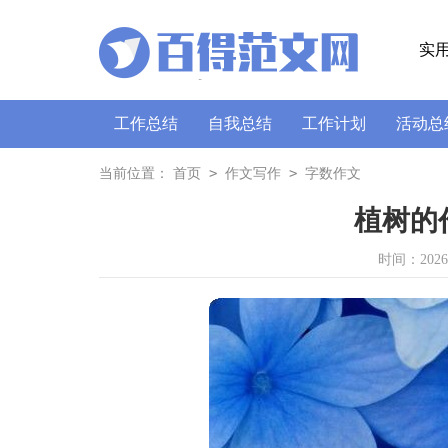
实
工作总结
自我总结
工作计划
活动总
策划书
讲话稿
广播稿
通讯稿
口
>
>
当前位置：
首页
作文写作
字数作文
植树的作
时间：2026-0