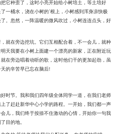
怕把它种歪了，这时小亮开始给小树培土，等土培好
了一桶水，浇在小树的`根上，小树感到浑身凉快极
极了。忽然，一阵温暖的微风吹过，小树连连点头，好
树，就在旁边挖坑。它们互相配合着，不一会儿，就种
着明天我要在小树上面建一个漂亮的新家，正在附近玩
，就在旁边唱着动听的歌，这时他们干的更加起劲，虽
天的辛苦早已忘在脑后!
的好时节。我和我们四年级全体同学一道，在我们老师
踏上了赶赴新华中心小学的路程。一开始，我们都一声
一会儿，我们终于按捺不住激动的心情，开始你一句我
到了目的地。