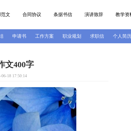
用范文
合同协议
条据书信
演讲致辞
教学资
结
申请书
工作方案
职业规划
求职信
个人简
号
导游词
实习报告
述职报告
文400字
6-18 17:50:14