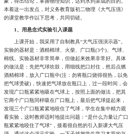
象，得出结论，掌握物理知识，达到水到渠成的目的。
本着这一出发点，对义务教育版初二物理《大气压强》
的课堂教学作以下思考，共同切磋。
1
、
用悬念式实验引入课题
上课开始，我采用了自制教具“大气压强演示器”。
实验的器材是：酒精棉球、火柴、广口瓶(3个)、气球、
棉线。实验器材非常简单，但做起来效果非常好。具体
的做法是：先把气球吹鼓，用细线把口封住，然后点燃
酒精棉球，放入广口瓶中(注：勿将瓶口烧得很热，以免
把气球烫破)，快速把气球放在瓶口上，过一段时间，会
发现广口瓶紧紧地吸在气球上，按照上面的做法，把其
它两个广口瓶同样吸在广口瓶上，最后把气球提起来，
发现三个广口瓶紧紧地咬住了气球，学生在集中精力观
看实验，这时教师适时地提出问题：“是什么力量让广口
瓶紧紧地咬住了气球”，接着很自然的引入新课大气压
强。通过这个演示实验，一下子就把学生学习本节的兴