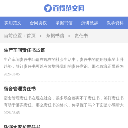
实用范文
合同协议
条据书信
演讲致辞
教学资料
当前位置：
首页
条据书信
责任书
>
>
生产车间责任书15篇
生产车间责任书15篇在现在的社会生活中，责任书的使用频率呈上升
趋势，签订责任书可以有效增强我们的责任意识。那么你真正懂得怎
么制定责任书吗？以下是小编收集整理的生产车间责...
2026-03-05
宿舍管理责任书
宿舍管理责任书在现在社会，很多场合都离不了责任书，签订责任书
有助于落实责任。那么责任书的格式，你掌握了吗？下面是小编帮大
家整理的宿舍管理责任书，仅供参考，欢迎大家阅读。宿舍...
2026-03-05
防溺水家长责任书