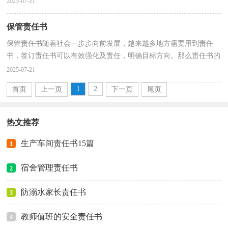
2025-07-21
保管责任书
保管责任书随着社会一步步向前发展，越来越多地方需要用到责任
书，签订责任书可以有效强化及责任，明确目标方向。那么责任书的
格式，你掌握了吗？以下是小编精心整理的保管责任书，欢迎...
2025-07-21
1
2
首页
上一页
下一页
尾页
热文推荐
生产车间责任书15篇
1
宿舍管理责任书
2
防溺水家长责任书
3
教师值班的安全责任书
4